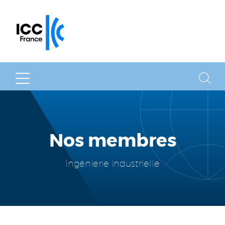
MENU
RECHER
Nos membres
Ingénierie industrielle