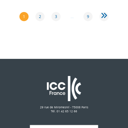
PAGE
1
2
3
…
9
29 rue de Miromesnil - 75008 Paris
Tél. 01 42 65 12 66